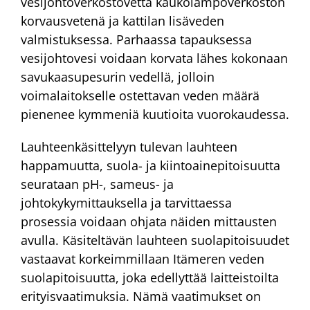
vesijohtoverkostovettä kaukolämpöverkoston
korvausvetenä ja kattilan lisäveden
valmistuksessa. Parhaassa tapauksessa
vesijohtovesi voidaan korvata lähes kokonaan
savukaasupesurin vedellä, jolloin
voimalaitokselle ostettavan veden määrä
pienenee kymmeniä kuutioita vuorokaudessa.
Lauhteenkäsittelyyn tulevan lauhteen
happamuutta, suola- ja kiintoainepitoisuutta
seurataan pH-, sameus- ja
johtokykymittauksella ja tarvittaessa
prosessia voidaan ohjata näiden mittausten
avulla. Käsiteltävän lauhteen suolapitoisuudet
vastaavat korkeimmillaan Itämeren veden
suolapitoisuutta, joka edellyttää laitteistoilta
erityisvaatimuksia. Nämä vaatimukset on