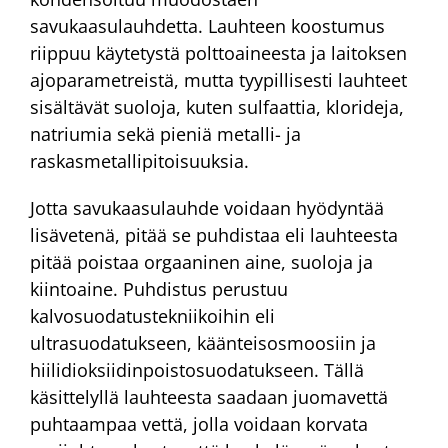
savukaasulauhdetta. Lauhteen koostumus
riippuu käytetystä polttoaineesta ja laitoksen
ajoparametreistä, mutta tyypillisesti lauhteet
sisältävät suoloja, kuten sulfaattia, klorideja,
natriumia sekä pieniä metalli- ja
raskasmetallipitoisuuksia.
Jotta savukaasulauhde voidaan hyödyntää
lisävetenä, pitää se puhdistaa eli lauhteesta
pitää poistaa orgaaninen aine, suoloja ja
kiintoaine. Puhdistus perustuu
kalvosuodatustekniikoihin eli
ultrasuodatukseen, käänteisosmoosiin ja
hiilidioksiidinpoistosuodatukseen. Tällä
käsittelyllä lauhteesta saadaan juomavettä
puhtaampaa vettä, jolla voidaan korvata