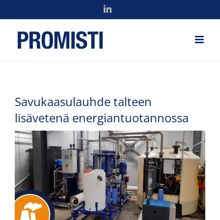
Skip
LinkedIn
to
content
Savukaasulauhde talteen
lisävetenä energiantuotannossa