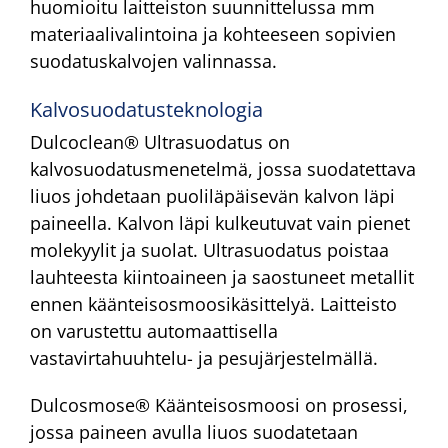
huomioitu laitteiston suunnittelussa mm
materiaalivalintoina ja kohteeseen sopivien
suodatuskalvojen valinnassa.
Kalvosuodatusteknologia
Dulcoclean® Ultrasuodatus on
kalvosuodatusmenetelmä, jossa suodatettava
liuos johdetaan puoliläpäisevän kalvon läpi
paineella. Kalvon läpi kulkeutuvat vain pienet
molekyylit ja suolat. Ultrasuodatus poistaa
lauhteesta kiintoaineen ja saostuneet metallit
ennen käänteisosmoosikäsittelyä. Laitteisto
on varustettu automaattisella
vastavirtahuuhtelu- ja pesujärjestelmällä.
Dulcosmose® Käänteisosmoosi on prosessi,
jossa paineen avulla liuos suodatetaan