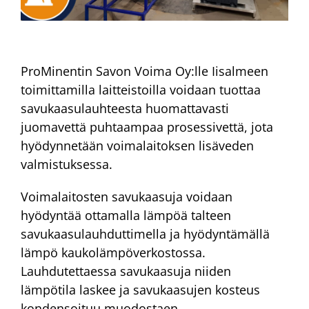
ProMinentin Savon Voima Oy:lle Iisalmeen
toimittamilla laitteistoilla voidaan tuottaa
savukaasulauhteesta huomattavasti
juomavettä puhtaampaa prosessivettä, jota
hyödynnetään voimalaitoksen lisäveden
valmistuksessa.
Voimalaitosten savukaasuja voidaan
hyödyntää ottamalla lämpöä talteen
savukaasulauhduttimella ja hyödyntämällä
lämpö kaukolämpöverkostossa.
Lauhdutettaessa savukaasuja niiden
lämpötila laskee ja savukaasujen kosteus
kondensoituu muodostaen