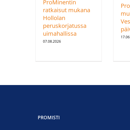
ProMinentin
Pro
ratkaisut mukana
mu
Hollolan
Ves
peruskorjatussa
päiv
uimahallissa
17.06
07.08.2026
PROMISTI