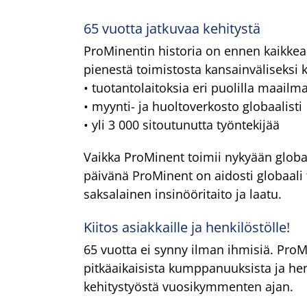
65 vuotta jatkuvaa kehitystä
ProMinentin historia on ennen kaikkea 
pienestä toimistosta kansainväliseksi k
• tuotantolaitoksia eri puolilla maailm
• myynti- ja huoltoverkosto globaalisti
• yli 3 000 sitoutunutta työntekijää
Vaikka ProMinent toimii nykyään globaa
päivänä ProMinent on aidosti globaali
saksalainen insinööritaito ja laatu.
Kiitos asiakkaille ja henkilöstölle!
65 vuotta ei synny ilman ihmisiä. ProM
pitkäaikaisista kumppanuuksista ja he
kehitystyöstä vuosikymmenten ajan.