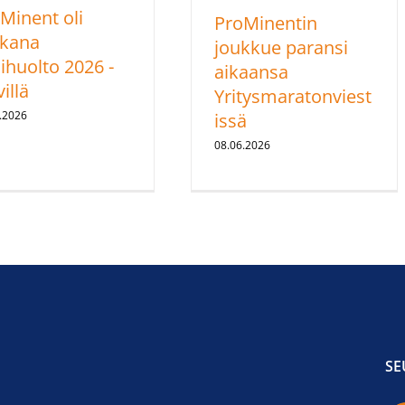
Minent oli
ProMinentin
kana
joukkue paransi
ihuolto 2026 -
aikaansa
illä
Yritysmaratonviest
.2026
issä
08.06.2026
SE