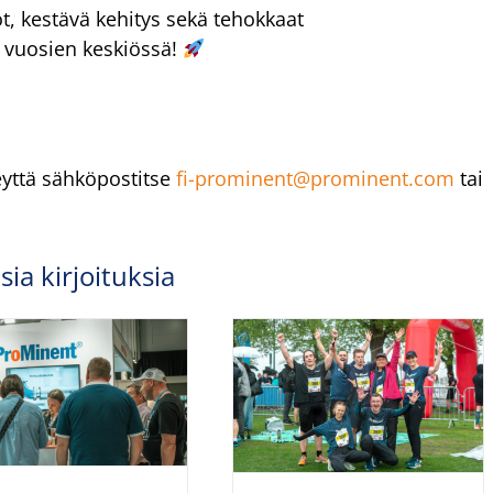
ot, kestävä kehitys sekä tehokkaat
n vuosien keskiössä!
yttä sähköpostitse
fi-prominent@prominent.com
tai
ia kirjoituksia