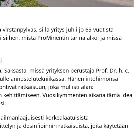
virstanpylväs, sillä yritys juhli jo 65-vuotista
 siihen, mistä ProMinentin tarina alkoi ja missä
i
, Saksasta, missä yrityksen perustaja Prof. Dr. h. c.
elulle annostelutekniikassa. Hänen intohimonsa
htivat ratkaisuun, joka mullisti alan:
 kehittämiseen. Vuosikymmenten aikana tämä idea
si.
ilmanlaajuisesti korkealaatuisista
telyn ja desinfioinnin ratkaisuista, joita käytetään