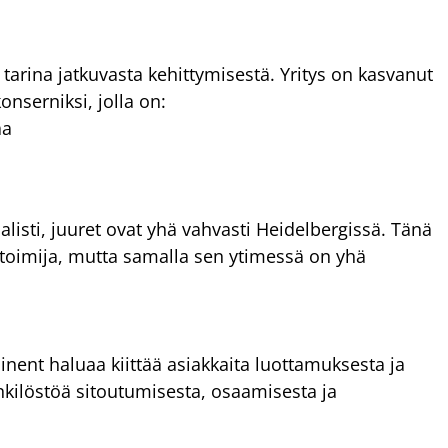
tarina jatkuvasta kehittymisestä. Yritys on kasvanut
onserniksi, jolla on:
aa
listi, juuret ovat yhä vahvasti Heidelbergissä. Tänä
 toimija, mutta samalla sen ytimessä on yhä
inent haluaa kiittää asiakkaita luottamuksesta ja
nkilöstöä sitoutumisesta, osaamisesta ja