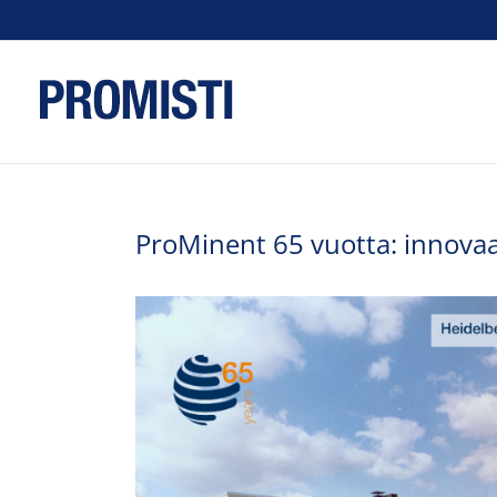
Skip
to
content
ProMinent 65 vuotta: innovaa