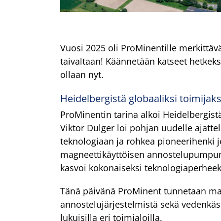
Vuosi 2025 oli ProMinentille merkittävä 
taivaltaan! Käännetään katseet hetkeksi
ollaan nyt.
Heidelbergistä globaaliksi toimijaks
ProMinentin tarina alkoi Heidelbergistä
Viktor Dulger loi pohjan uudelle ajatt
teknologiaan ja rohkea pioneerihenki jo
magneettikäyttöisen annostelupumpun
kasvoi kokonaiseksi teknologiaperheek
Tänä päivänä ProMinent tunnetaan maa
annostelujärjestelmistä sekä vedenkäsit
lukuisilla eri toimialoilla.