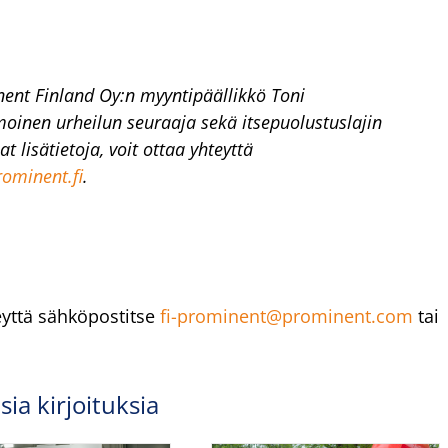
nent Finland Oy:n myyntipäällikkö Toni
oinen urheilun seuraaja sek
ä itsepuolustuslajin
t lisätietoja, voit ottaa yhteyttä
ominent.fi
.
yttä sähköpostitse
fi-prominent@prominent.com
tai
ia kirjoituksia