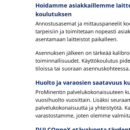
Hoidamme asiakkaillemme laitte
koulutuksen
Annostusasemat ja mittauspaneelit koo
tarpeisiin ja toimitetaan nopeasti a
asentamaan laitteistot paikalleen.
Asennuksen jälkeen on tärkeää kalibroid
toiminnallisuudet. Käyttökoulutus pide
tiloissa tai suoraan asennuskohteessa.
Huolto ja varaosien saatavuus 
ProMinentin palvelukokonaisuuteen kuu
vuosihuolto vuosittain. Lisäksi seuraa
palvelukokonaisuutta ja yhteistyötä. Ka
varastostamme, joten olemme valmiita 
DULCOnneX-etävalvonta täyden