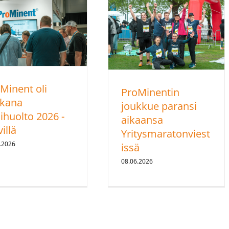
Minent oli
ProMinentin
kana
joukkue paransi
ihuolto 2026 -
aikaansa
illä
Yritysmaratonviest
.2026
issä
08.06.2026