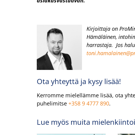
asiakasvastaavan.
Kirjoittaja on ProMi
Hämäläinen, intohim
harrastaja. Jos halua
toni.hamalainen@pr
Ota yhteyttä ja kysy lisää!
Kerromme mielellämme lisää, ota yhte
puhelimitse
+358 9 4777 890
.
Lue myös muita mielenkiintois