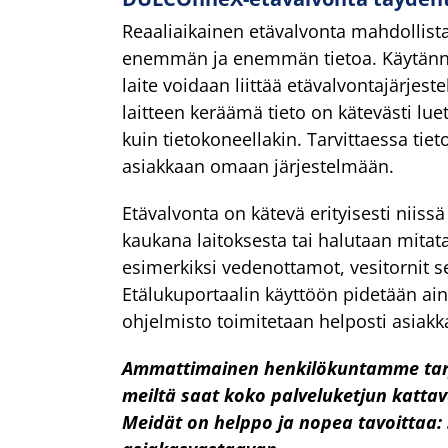
Reaaliaikainen etävalvonta mahdollista
enemmän ja enemmän tietoa. Käytännös
laite voidaan liittää etävalvontajärje
laitteen keräämä tieto on kätevästi luet
kuin tietokoneellakin. Tarvittaessa tie
asiakkaan omaan järjestelmään.
Etävalvonta on kätevä erityisesti niissä
kaukana laitoksesta tai halutaan mitata
esimerkiksi vedenottamot, vesitornit se
Etälukuportaalin käyttöön pidetään aina
ohjelmisto toimitetaan helposti asiakk
Ammattimainen henkilökuntamme tarjo
meiltä saat koko palveluketjun katta
Meidät on helppo ja nopea tavoittaa: