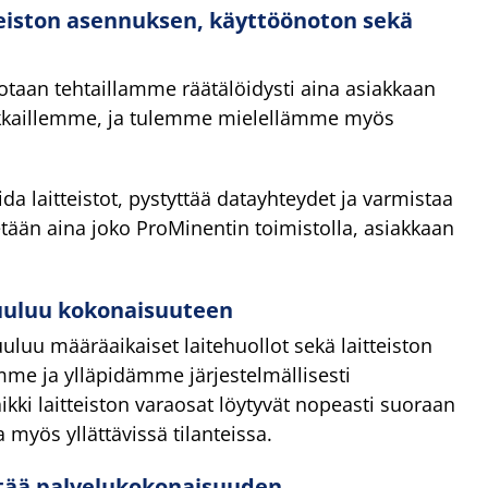
iston asennuksen, käyttöönoton sekä
taan tehtaillamme räätälöidysti aina asiakkaan
siakkaillemme, ja tulemme mielellämme myös
a laitteistot, pystyttää datayhteydet ja varmistaa
tään aina joko ProMinentin toimistolla, asiakkaan
kuuluu kokonaisuuteen
luu määräaikaiset laitehuollot sekä laitteiston
mme ja ylläpidämme järjestelmällisesti
ikki laitteiston varaosat löytyvät nopeasti suoraan
myös yllättävissä tilanteissa.
tää palvelukokonaisuuden