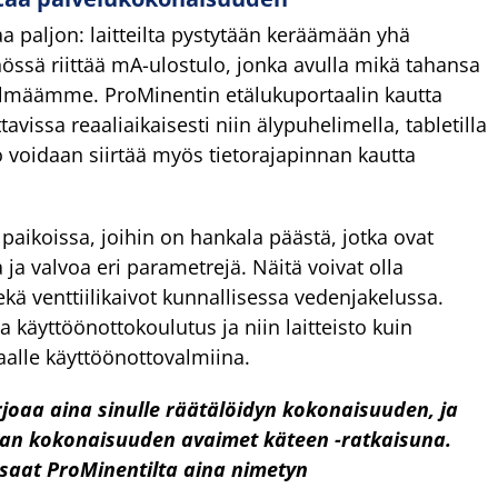
a paljon: laitteilta pystytään keräämään yhä
sä riittää mA-ulostulo, jonka avulla mikä tahansa
stelmäämme. ProMinentin etälukuportaalin kautta
tavissa reaaliaikaisesti niin älypuhelimella, tabletilla
to voidaan siirtää myös tietorajapinnan kautta
 paikoissa, joihin on hankala päästä, jotka ovat
 ja valvoa eri parametrejä. Näitä voivat olla
kä venttiilikaivot kunnallisessa vedenjakelussa.
 käyttöönottokoulutus ja niin laitteisto kuin
aalle käyttöönottovalmiina.
aa aina sinulle räätälöidyn kokonaisuuden, ja
van kokonaisuuden avaimet käteen -ratkaisuna.
 saat ProMinentilta aina nimetyn