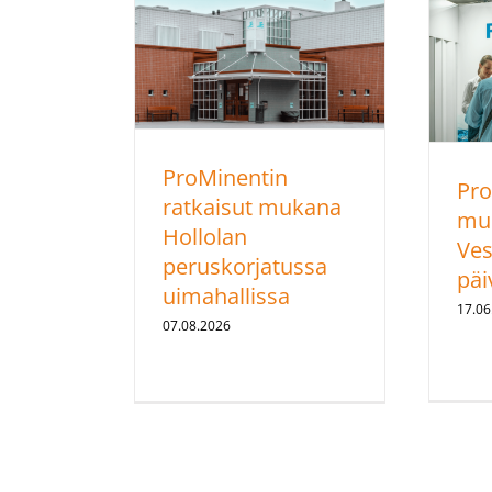
ProMinentin
Pro
ratkaisut mukana
mu
Hollolan
Ves
peruskorjatussa
päiv
uimahallissa
17.06
07.08.2026