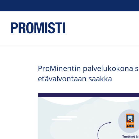
Skip
to
content
ProMinentin palvelukokonais
etävalvontaan saakka