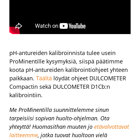
pH-antureiden kalibroinnista tulee usein
ProMinentille kysymyksiä, siispä päätimme
koota pH-antureiden kalibrointiohjeet yhteen
paikkaan.
Täältä
löydät ohjeet DULCOMETER
Compactin sekä DULCOMETER D1Cb:n
kalibrointiin.
Me ProMinentilla suunnittelemme sinun
tarpeisiisi sopivan huolto-ohjelman. Ota
yhteyttä! Huomasithan muuten jo
etävalvottavat
laitteemme
, jotka tuovat huoltoon vielä