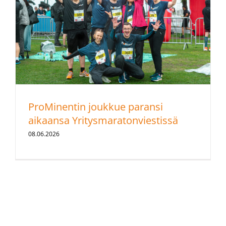
ProMinentin joukkue paransi
aikaansa Yritysmaratonviestissä
08.06.2026