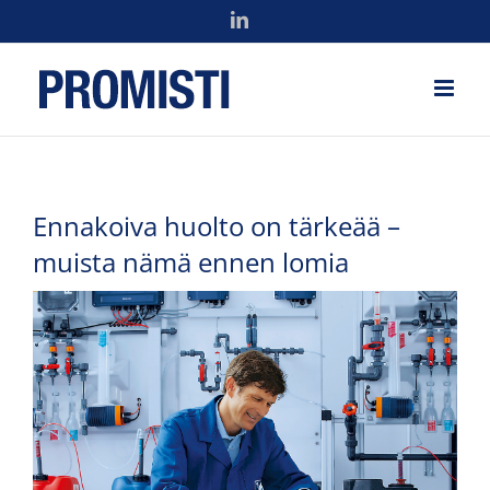
Skip
LinkedIn
to
content
Ennakoiva huolto on tärkeää –
muista nämä ennen lomia