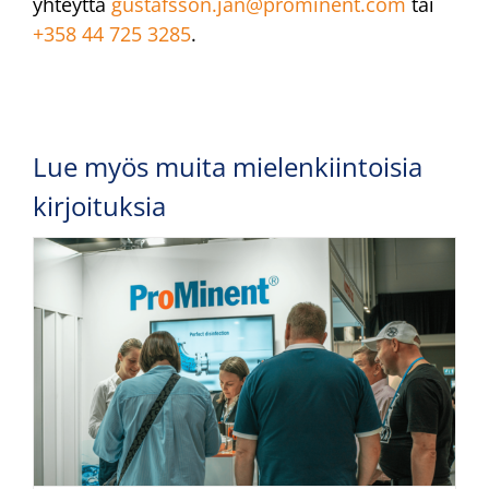
yhteyttä
gustafsson.jan@prominent.com
tai
+358 44 725 3285
.
Lue myös muita mielenkiintoisia
kirjoituksia