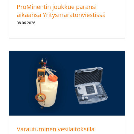
ProMinentin joukkue paransi
aikaansa Yritysmaratonviestissä
08.06.2026
Varautuminen vesilaitoksilla