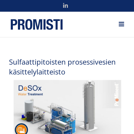
Skip
LinkedIn
to
content
Sulfaattipitoisten prosessivesien
käsittelylaitteisto