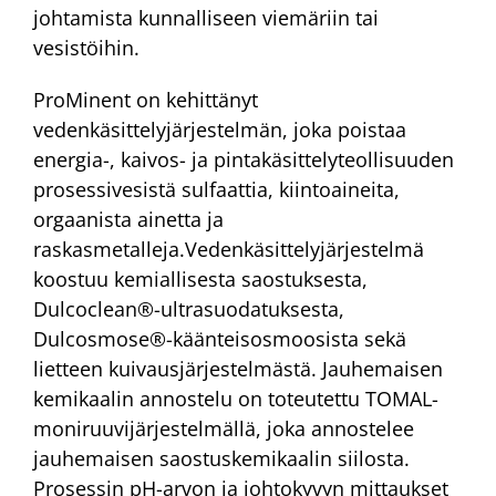
johtamista kunnalliseen viemäriin tai
vesistöihin.
ProMinent on kehittänyt
vedenkäsittelyjärjestelmän, joka poistaa
energia-, kaivos- ja pintakäsittelyteollisuuden
prosessivesistä sulfaattia, kiintoaineita,
orgaanista ainetta ja
raskasmetalleja.Vedenkäsittelyjärjestelmä
koostuu kemiallisesta saostuksesta,
Dulcoclean®-ultrasuodatuksesta,
Dulcosmose®-käänteisosmoosista sekä
lietteen kuivausjärjestelmästä. Jauhemaisen
kemikaalin annostelu on toteutettu TOMAL-
moniruuvijärjestelmällä, joka annostelee
jauhemaisen saostuskemikaalin siilosta.
Prosessin pH-arvon ja johtokyvyn mittaukset