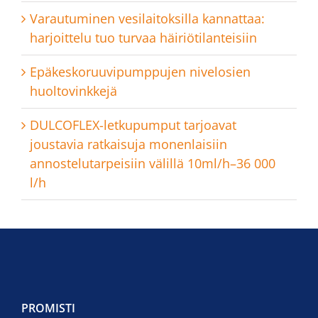
Varautuminen vesilaitoksilla kannattaa:
harjoittelu tuo turvaa häiriötilanteisiin
Epäkeskoruuvipumppujen nivelosien
huoltovinkkejä
DULCOFLEX-letkupumput tarjoavat
joustavia ratkaisuja monenlaisiin
annostelutarpeisiin välillä 10ml/h–36 000
l/h
PROMISTI