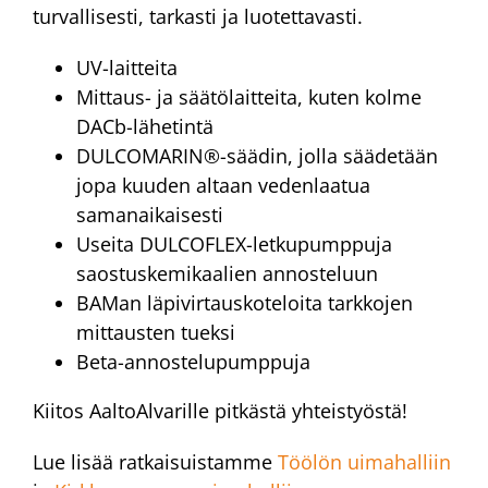
turvallisesti, tarkasti ja luotettavasti.
UV-laitteita
Mittaus- ja säätölaitteita, kuten kolme
DACb-lähetintä
DULCOMARIN®-säädin, jolla säädetään
jopa kuuden altaan vedenlaatua
samanaikaisesti
Useita DULCOFLEX-letkupumppuja
saostuskemikaalien annosteluun
BAMan läpivirtauskoteloita tarkkojen
mittausten tueksi
Beta-annostelupumppuja
Kiitos AaltoAlvarille pitkästä yhteistyöstä!
Lue lisää ratkaisuistamme
Töölön uimahalliin