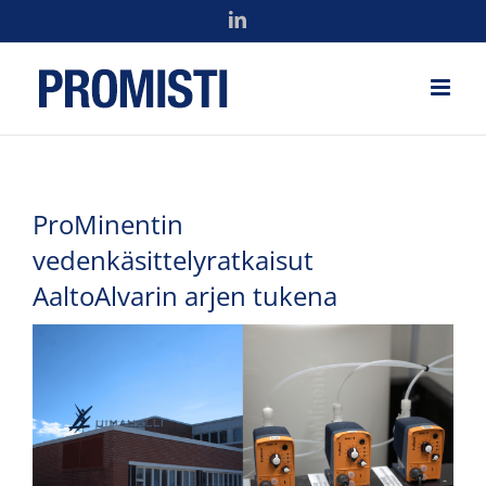
Skip
LinkedIn
to
content
ProMinentin
vedenkäsittelyratkaisut
AaltoAlvarin arjen tukena