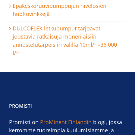
Epäkeskoruuvipumppujen nivelosien
huoltovinkkejä
DULCOFLEX-letkupumput tarjoavat
joustavia ratkaisuja monenlaisiin
annostelutarpeisiin välillä 10ml/h–36 000
l/h
PROMISTI
Promisti on
ProMinent Finlandin
blogi, jossa
kerromme tuoreimpia kuulumisiamme ja