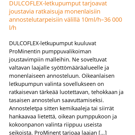
DULCOFLEX-letkupumput tarjoavat
joustavia ratkaisuja monenlaisiin
annostelutarpeisiin välillä 10ml/h–36 000
l/h
DULCOFLEX-letkupumput kuuluvat
ProMinentin pumppuvalikoiman
joustavimpiin malleihin. Ne soveltuvat
valtavan laajalle syöttömääräalueelle ja
monenlaiseen annosteluun. Oikeanlaisen
letkupumpun valinta sovellukseen on
ratkaisevan tärkeää luotettavan, tehokkaan ja
tasaisen annostelun saavuttamiseksi.
Annosteletpa sitten kemikaaleja tai siirrät
hankaavaa lietettä, oikean pumppukoon ja
kokoonpanon valinta riippuu useista
seikoista. ProMinent tarjoaa laajan [...]