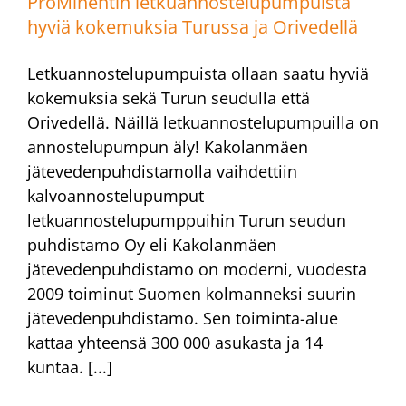
ProMinentin letkuannostelupumpuista
hyviä kokemuksia Turussa ja Orivedellä
Letkuannostelupumpuista ollaan saatu hyviä
kokemuksia sekä Turun seudulla että
Orivedellä. Näillä letkuannostelupumpuilla on
annostelupumpun äly! Kakolanmäen
jätevedenpuhdistamolla vaihdettiin
kalvoannostelupumput
letkuannostelupumppuihin Turun seudun
puhdistamo Oy eli Kakolanmäen
jätevedenpuhdistamo on moderni, vuodesta
2009 toiminut Suomen kolmanneksi suurin
jätevedenpuhdistamo. Sen toiminta-alue
kattaa yhteensä 300 000 asukasta ja 14
kuntaa. [...]